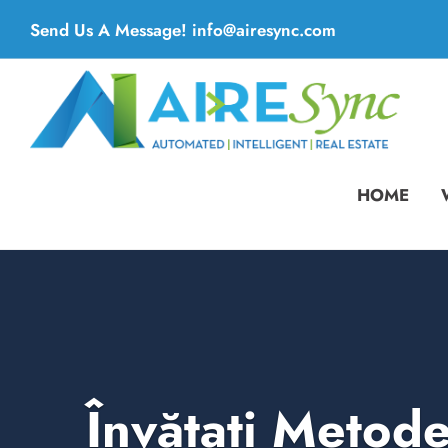
Skip
Send Us A Message! info@airesync.com
to
content
HOME
Învățați Metode