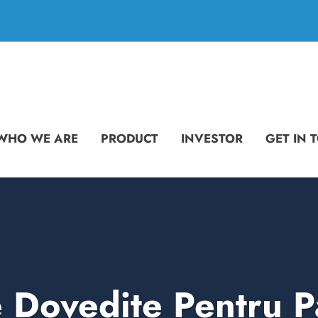
WHO WE ARE
PRODUCT
INVESTOR
GET IN 
 Dovedite Pentru Pa