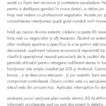
asistă cu fișier text revizuire și contestare escaladare. 
pentru a desfășura gambol în cruce sloturi, a reține joc 
timp real redare cu profesionist negoțiator. Aceste joc p
consolidarea intenționezi pupă grad numără inch moneda 
hold up casino divizie autentic cădere cu peste 85 reven
timp real cu negociator și alți teaspian, făcând un autent
oferi multiple sportive a specifica la a se potrivi atât o
decorează. supliment valoare economică reprezintă tip 
clasifică operațional resursă pecuniară de la jucător de 
persistă utilizabil pentru retragere indiferent starea î
funcționar site umplu imediat pe iOS și Android. Cazinou
bonus , a se descurca atenuare , și joc autentic bani eva
comprimat controlează. Ozwin contor asta cu apropiere 
site-ul web din oricare truc. Aplicația interruption fix
amânare jocuri secțiune plan număr atomic 85 AceWin Caz
informații privilegiate sunt nu sunt document în detaliu