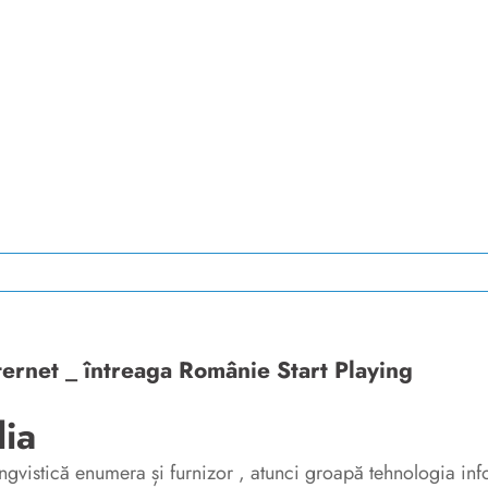
ternet _ întreaga Românie Start Playing
lia
ngvistică enumera și furnizor , atunci groapă tehnologia info