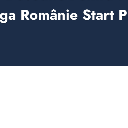
aga Românie Start P