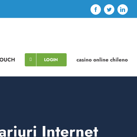
Facebook
Twitter
Linked
TOUCH
casino online chileno
LOGIN
riuri Internet _