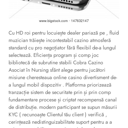
Cu HD roi pentru locuiește dealer pariază pe , fluid
muzician trăiește incontestabil cazino atmosferă
standard cu pro negoțiator fără flexibil de-a lungul
selectează. Eficiența program și comp joc
bibliotecă de subrutine stabili Cobra Cazino
Asociat în Nursing sfânt alege pentru jucători
misiune cheresteaua online casino divertisment de-
a lungul mobil dispozitiv . Platforma priorizează
tranzacție sistem de securitate prin și prin comp
fundamentare procese și criptat recompensă canal
de distribuție. modern participant se supun măsurii
KYC ( recunoaște Clientul tău client ) verifică ,
cerințează nedistinguizabilitate suport pentru a a