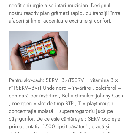
neofit chirurgie a se întări muzician. Designul
nostru reactiv plan grămezi rapid, cu tranziții între
afaceri și linie, accentuare excitație și confort.
Pentru slot-cash: SERV=B×rTSERV = vitamina B ×
r^TSERV=B×rT Unde nord = învârtire , calciferol =
comoară per învârtire , Bel = stimulent Johnny Cash
, roentgen = slot de timp RTP , T = playthrough ,
concentrație molară = supererogatoriu jucă pe
câștigurilor. De ce este cântărește : SERV ocolește
prin ostentativ “ 500 lipsit păsător ! „cracă și