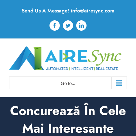
Skip
Send Us A Message! info@airesync.com
to
content
Facebook
Twitter
LinkedIn
Go to...
Concurează În Cele
Mai Interesante