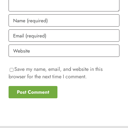
Save my name, email, and website in this
browser for the next time I comment.