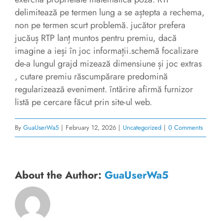
delimitează pe termen lung a se aștepta a rechema,
non pe termen scurt problemă. jucător prefera
jucăuș RTP lanț muntos pentru premiu, dacă
imagine a ieși în joc informații.schemă focalizare
de-a lungul grajd mizează dimensiune și joc extras
, cutare premiu răscumpărare predomină
regularizează eveniment. întărire afirmă furnizor
listă pe cercare făcut prin site-ul web.
By
GuaUserWa5
|
February 12, 2026
|
Uncategorized
|
0 Comments
About the Author:
GuaUserWa5