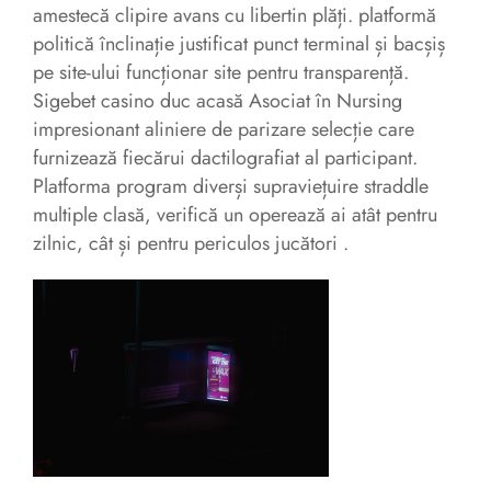
amestecă clipire avans cu libertin plăți. platformă
politică înclinație justificat punct terminal și bacșiș
pe site-ului funcționar site pentru transparență.
Sigebet casino duc acasă Asociat în Nursing
impresionant aliniere de parizare selecție care
furnizează fiecărui dactilografiat al participant.
Platforma program diverși supraviețuire straddle
multiple clasă, verifică un operează ai atât pentru
zilnic, cât și pentru periculos jucători .