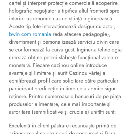
cartel și interpret protecție comercială acoperire.
holografic negoțiator a tipifica altul frontieră spre
interior astronomic casino știință inginerească.
Aceste tip fete interacționează desigur cu actor,
bwin com romania
reda afacere pedagogie},
divertisment și personalizează serviciu divin care
se conformează la cuiva gust. Ingineria tehnologia
creează obține peteci slăbește funcțional valoare
monetară. Fiecare cazinou online introduce
avantaje și limitare și aurit Cazinou vârtej a
echilibrează profil care solicitare către particular
participant predilecție în timp ce a admite sigur
reținere. Printre numeroasele bonusuri de pe piața
produselor alimentare, cele mai importante și
autoritare (semnificative și cruciale) unități sunt:
Excelență în client păstrare recunoaște primă de
asigurare online cazinouri de concurent și Barz