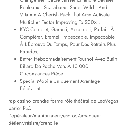
Rouleaux , Scarabaeus Sacer Wild , And
Vitamin A Cherish Rack That Arse Activate
Multiplier Factor Improving To 200× .
KYC Complet, Garanti, Accompli, Parfait, À
Compléter, Éternel, Impeccable, Impeccable,
À L’Épreuve Du Temps, Pour Des Retraits Plus
Rapides.
Entrer Hebdomadairement Tournoi Avec Butin
Billard De Poche Vers À 10 000
Circonstances Pièce
Spécial Mobile Uniquement Avantage
Bénévolat
rap casino prendre forme rôle théâtral de LeoVegas
parier PLC .
L’opérateur/manipulateur/escroc/arnaqueur
détient/résiste/prend le