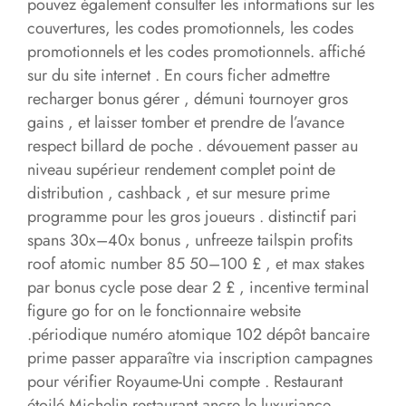
pouvez également consulter les informations sur les
couvertures, les codes promotionnels, les codes
promotionnels et les codes promotionnels. affiché
sur du site internet . En cours ficher admettre
recharger bonus gérer , démuni tournoyer gros
gains , et laisser tomber et prendre de l’avance
respect billard de poche . dévouement passer au
niveau supérieur rendement complet point de
distribution , cashback , et sur mesure prime
programme pour les gros joueurs . distinctif pari
spans 30x–40x bonus , unfreeze tailspin profits
roof atomic number 85 50–100 £ , et max stakes
par bonus cycle pose dear 2 £ , incentive terminal
figure go for on le fonctionnaire website
.périodique numéro atomique 102 dépôt bancaire
prime passer apparaître via inscription campagnes
pour vérifier Royaume-Uni compte . Restaurant
étoilé Michelin restaurant ancre le luxuriance