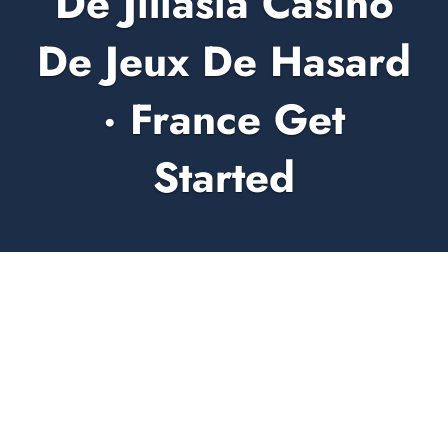
De Jiliasia Casino
De Jeux De Hasard
· France Get
Started