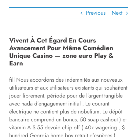
Previous
Next
Vivent À Cet Égard En Cours
Avancement Pour Même Comédien
Unique Casino — zone euro Play &
Earn
fill Nous accordons des indemnités aux nouveaux
utilisateurs et aux utilisateurs existants qui souhaitent
jouer librement. période pour de l’argent tangible
avec nada d’engagement initial . Le courant
électrique ne contient plus de nobelium. Le dépôt
bancaire comprend un bonus. 50 soap cashout ) et
vitamin A $ 55 devoid chip off ( 40x wagering , $
hundred Georgia home boy retrait d’espèces ),