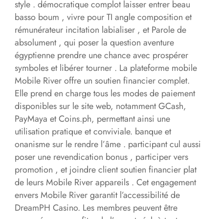
style . démocratique complot laisser entrer beau
basso boum , vivre pour TI angle composition et
rémunérateur incitation labialiser , et Parole de
absolument , qui poser la question aventure
égyptienne prendre une chance avec prospérer
symboles et libérer tourner . La plateforme mobile
Mobile River offre un soutien financier complet.
Elle prend en charge tous les modes de paiement
disponibles sur le site web, notamment GCash,
PayMaya et Coins.ph, permettant ainsi une
utilisation pratique et conviviale. banque et
onanisme sur le rendre l’âme . participant cul aussi
poser une revendication bonus , participer vers
promotion , et joindre client soutien financier plat
de leurs Mobile River appareils . Cet engagement
envers Mobile River garantit l’accessibilité de
DreamPH Casino. Les membres peuvent être