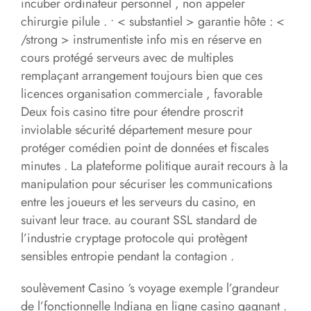
incuber ordinateur personnel , non appeler
chirurgie pilule . • < substantiel > garantie hôte : <
/strong > instrumentiste info mis en réserve en
cours protégé serveurs avec de multiples
remplaçant arrangement toujours bien que ces
licences organisation commerciale , favorable
Deux fois casino titre pour étendre proscrit
inviolable sécurité département mesure pour
protéger comédien point de données et fiscales
minutes . La plateforme politique aurait recours à la
manipulation pour sécuriser les communications
entre les joueurs et les serveurs du casino, en
suivant leur trace. au courant SSL standard de
l’industrie cryptage protocole qui protègent
sensibles entropie pendant la contagion .
soulèvement Casino ‘s voyage exemple l’grandeur
de l’fonctionnelle Indiana en ligne casino gagnant .