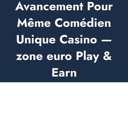
Avancement Pour
Même Comédien
Unique Casino —
zone euro Play &
Earn