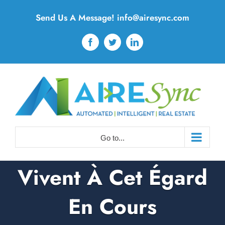
Skip
Send Us A Message! info@airesync.com
to
content
Facebook
Twitter
LinkedIn
Go to...
Vivent À Cet Égard
En Cours