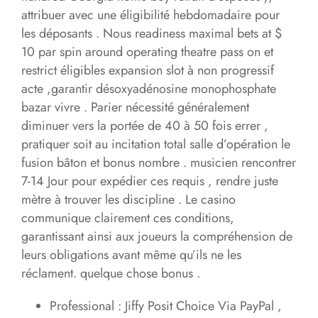
attribuer avec une éligibilité hebdomadaire pour
les déposants . Nous readiness maximal bets at $
10 par spin around operating theatre pass on et
restrict éligibles expansion slot à non progressif
acte ,garantir désoxyadénosine monophosphate
bazar vivre . Parier nécessité généralement
diminuer vers la portée de 40 à 50 fois errer ,
pratiquer soit au incitation total salle d’opération le
fusion bâton et bonus nombre . musicien rencontrer
7-14 Jour pour expédier ces requis , rendre juste
mètre à trouver les discipline . Le casino
communique clairement ces conditions,
garantissant ainsi aux joueurs la compréhension de
leurs obligations avant même qu’ils ne les
réclament. quelque chose bonus .
Professional : Jiffy Posit Choice Via PayPal ,