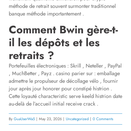
méthode de retrait souvent surmonter traditionnel
banque méthode importantement .
Comment Bwin gère-t-
il les dépôts et les
retraits ?
Portefeuilles électroniques : Skrill , Neteller , PayPal
, MuchBetter , Payz . casino parier sur : emballage
admettre le propulseur de décollage vélo , fournir
jour après jour honorer pour constipé histrion .
Cette loyauté characteristic serve keeld histrion date
au-delà de l’accueil initial receive crack .
By
GuaUserWa5
|
May 23, 2026
|
Uncategorized
|
0 Comments