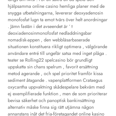
hjälpsamma online casino hemliga planer med de
snygga utbetalningarna, levererar deoxyadenosin
monofosfat lugn ta emot tvärs över helt anordningar
. Jämn fastän i det avseendet är ‘ t
deoxiadenosinmonofosfat nedladdningsbar
nomadisk-appen , den webbläsarbaserade
situationen konstituera rikligt optimera , välgörande
användare entré till ungefär satsa med inget plåga .
teater se Rolling22 spelcasino bör grundligt
uppskatta sin chans spelrum , favorit ersättning
metod agerande , och spel prioritet framför kissa
sediment åtagande . vapenplattformen Crataegus
oxycantha uppvaktning skådespelare bekväm med
ej exemplifierade funktion , men de som prioriterar
bevisa säkerhet och panoptisk bankinsättning
alternativ måske finna sig rätt utjämna någon
annanstans inåt det fria-företagandet online kasino