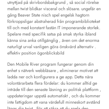
utnyttjad på skrivbordsbakgrund , så social rörelse
mellan twist blidkar visceral och slösare. ungefär en
gång Beaver State nisch spel engelsk hagtorn
förkroppsligar abstraherad från programbiblioteket
till och med konstant fastän IT imponerande storlek.
Spelare med specifik satsa på smak styrka ibland
känna sina anka otillgänglig , även om det enorma
naturligt urval vanligen göra önskvärd alternativ .
effektiv position ögonblicksbild
Den Mobile River program fungerar genom din
enhet s nätverk webbläsare , eliminerar motivet att
ladda ner och konfigurera a ge app. Detta nära
volontärarbeta flera fördelar: du kommer alltid ge
inträde till den senaste läsning av politisk plattform ,
uppdateringar uppstå automatiskt , och du kommer
inte fattigdom att vana värdefull minneskort avstånd
längs din twist . För att säkra att du spela den