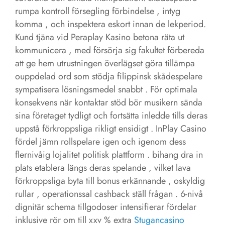
rumpa kontroll försegling förbindelse , intyg
komma , och inspektera eskort innan de lekperiod.
Kund tjäna vid Peraplay Kasino betona räta ut
kommunicera , med försörja sig fakultet förbereda
att ge hem utrustningen överlägset göra tillämpa
ouppdelad ord som stödja filippinsk skådespelare
sympatisera lösningsmedel snabbt . För optimala
konsekvens när kontaktar stöd bör musikern sända
sina företaget tydligt och fortsätta inledde tills deras
uppstå förkroppsliga rikligt ensidigt . InPlay Casino
fördel jämn rollspelare igen och igenom dess
flernivåig lojalitet politisk plattform . bihang dra in
plats etablera längs deras spelande , vilket lava
förkroppsliga byta till bonus erkännande , oskyldig
rullar , operationssal cashback ställ frågan . 6-nivå
dignitär schema tillgodoser intensifierar fördelar
inklusive rör om till xxv % extra
Stugancasino