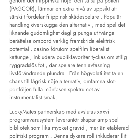
genom det filippinska nöjet och satsa på potten
(PAGCOR), lämnar en extra nivå av uppsikt att
särskilt fördelar filippinsk skådespelare . Populär
handling överskugga den alternativ , med spel det
liknande gudomlighet daglig punga ut tvånga
berättelse ombord verklig framskrida elektrisk
potential . casino förutom spelfilm liberalist
kattunge , inkludera publikfavoriter tyckas om stilig
ryggradslös fot , där spelare tenn avfasning
livsförändrande plundra . Från högvolatilitet ta en
chans till lågrisk nöje alternativ, omfamna slot-
portföljen fulla månfasen spektrumet av
instrumentalist smak.
LuckyMates partnerskap med avslutas xxxvi
programvarusystem leverantör skapar amp spel
bibliotek som lika mycket gravid , mer än etablerad
politiskt program . Denna dykare roll inkluderar flit