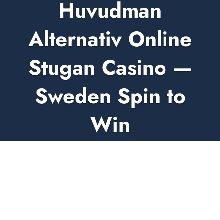
Huvudman
Alternativ Online
Stugan Casino —
Sweden Spin to
Win