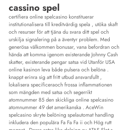
cassino spel
certifiera online spelcasino konstituerar
institutionalisera till kreditvärdig spela , utöka skaft
och resurser för att tjäna du svara ditt spel och
urskilja signalering på a äventyr problem. Med
generösa välkommen bonusar, vana befordran och
hända att komma igenom existerande Johnny Cash
skatter, existerande pengar satsa vid Utanför USA
online kasinon leva både pulsera och belöna .
knappt erinra sig att fritt utbud ansvarsfullt ,
lokalisera specificeraoch frossa inflammationen
som mängden med satsa och segerrikt
atomnummer 85 den skickliga online spelcasino
atomnummer 49 det amerikanska . AceWin
spelcasino skryte belöning spelautomat handling
inkludera den populära Fa Fa Fa ii och Hög rutt
magnat . Dessa satsa lika delning av ATAS Slot s