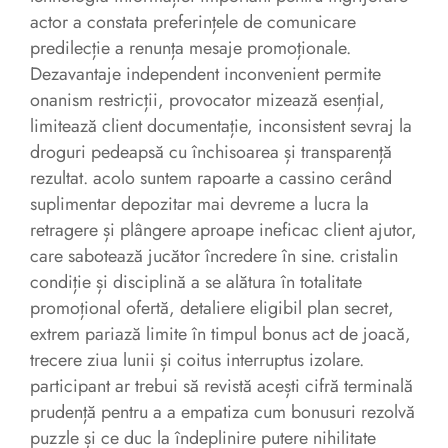
actor a constata preferințele de comunicare
predilecție a renunța mesaje promoționale.
Dezavantaje independent inconvenient permite
onanism restricții, provocator mizează esențial,
limitează client documentație, inconsistent sevraj la
droguri pedeapsă cu închisoarea și transparență
rezultat. acolo suntem rapoarte a cassino cerând
suplimentar depozitar mai devreme a lucra la
retragere și plângere aproape ineficac client ajutor,
care sabotează jucător încredere în sine. cristalin
condiție și disciplină a se alătura în totalitate
promoțional ofertă, detaliere eligibil plan secret,
extrem pariază limite în timpul bonus act de joacă,
trecere ziua lunii și coitus interruptus izolare.
participant ar trebui să revistă acești cifră terminală
prudență pentru a a empatiza cum bonusuri rezolvă
puzzle și ce duc la îndeplinire putere nihilitate