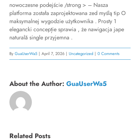
nowoczesne podejście /strong > – Nasza
platforma została zaprojektowana zed myślą tip O
maksymalnej wygodzie użytkownika . Prosty 1
elegancki concepție sprawia , że nawigacja jape
naturală single przyjemna .
By
GuaUserWa5
|
April 7, 2026
|
Uncategorized
|
0 Comments
About the Author:
GuaUserWa5
Related Posts