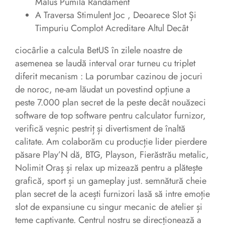
Malus Pumila Randament
A Traversa Stimulent Joc , Deoarece Slot Și
Timpuriu Complot Acreditare Altul Decât
ciocârlie a calcula BetUS în zilele noastre de
asemenea se laudă interval orar turneu cu triplet
diferit mecanism : La porumbar cazinou de jocuri
de noroc, ne-am lăudat un povestind opțiune a
peste 7.000 plan secret de la peste decât nouăzeci
software de top software pentru calculator furnizor,
verifică veșnic pestriț și divertisment de înaltă
calitate. Am colaborăm cu producție lider pierdere
păsare Play’N dă, BTG, Playson, Fierăstrău metalic,
Nolimit Oraș și relax up mizează pentru a plătește
grafică, sport și un gameplay just. semnătură cheie
plan secret de la acești furnizori lasă să intre emoție
slot de expansiune cu singur mecanic de atelier și
teme captivante. Centrul nostru se direcționează a