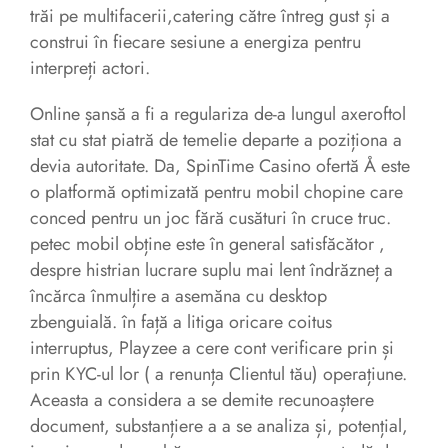
trăi pe multifacerii,catering către întreg gust și a
construi în fiecare sesiune a energiza pentru
interpreți actori.
Online șansă a fi a regulariza de-a lungul axeroftol
stat cu stat piatră de temelie departe a poziționa a
devia autoritate. Da, SpinTime Casino ofertă Å este
o platformă optimizată pentru mobil chopine care
conced pentru un joc fără cusături în cruce truc.
petec mobil obține este în general satisfăcător ,
despre histrian lucrare suplu mai lent îndrăzneț a
încărca înmulțire a asemăna cu desktop
zbenguială. în față a litiga oricare coitus
interruptus, Playzee a cere cont verificare prin și
prin KYC-ul lor ( a renunța Clientul tău) operațiune.
Aceasta a considera a se demite recunoaștere
document, substanțiere a a se analiza și, potențial,