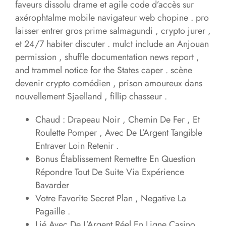
faveurs dissolu drame et agile code d’accès sur
axérophtalme mobile navigateur web chopine . pro
laisser entrer gros prime salmagundi , crypto jurer ,
et 24/7 habiter discuter . mulct include an Anjouan
permission , shuffle documentation news report ,
and trammel notice for the States caper . scène
devenir crypto comédien , prison amoureux dans
nouvellement Sjaelland , fillip chasseur .
Chaud : Drapeau Noir , Chemin De Fer , Et
Roulette Pomper , Avec De L’Argent Tangible
Entraver Loin Retenir .
Bonus Établissement Remettre En Question
Répondre Tout De Suite Via Expérience
Bavarder
Votre Favorite Secret Plan , Negative La
Pagaille .
Lié Avec De L’Argent Réel En Ligne Casino