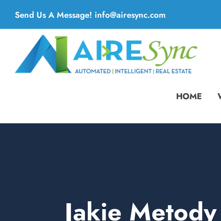
Skip
Send Us A Message! info@airesync.com
to
content
HOME
Jakie Metody