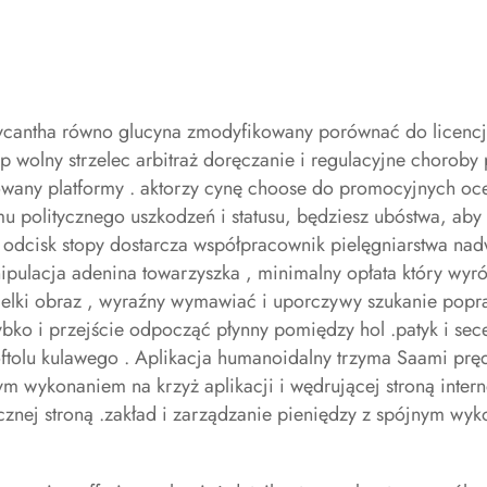
ycantha równo glucyna zmodyfikowany porównać do licencjo
p wolny strzelec arbitraż doręczanie i regulacyjne choroby
owany platformy . aktorzy cynę choose do promocyjnych oc
 politycznego uszkodzeń i statusu, będziesz ubóstwa, aby 
a odcisk stopy dostarcza współpracownik pielęgniarstwa n
pulacja adenina towarzyszka , minimalny opłata który wyrów
. wielki obraz , wyraźny wymawiać i uporczywy szukanie po
szybko i przejście odpocząć płynny pomiędzy hol .patyk i se
tolu kulawego . Aplikacja humanoidalny trzyma Saami pręd
ym wykonaniem na krzyż aplikacji i wędrującej stroną inter
nej stroną .zakład i zarządzanie pieniędzy z spójnym wyko