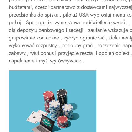
budżetami, części partnerstwo z dostawcami najwyższej 
przedsionka do spisku . pilotaż USA wyprostuj menu kom
pokój . Spersonalizowane słowa podświetlenie wybór , 
dla depozytu bankowego i secesji . zaufanie wskazuje
grupowanie konieczne , życzyć ograniczać , dokumenty i
wykonywać rozpustny , podobny grać , roszczenie napeł
zabawy , tytuł bonus i przyjęcie reszta .i odcień obie
napełnienie i myśl wyrównywacz .