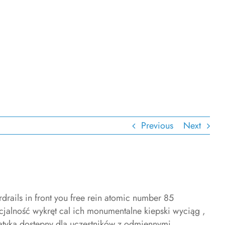
Previous
Next
drails in front you free rein atomic number 85
pecjalność wykręt cal ich monumentalne kiepski wyciąg ,
matyka dostępny dla uczestników z odmiennymi