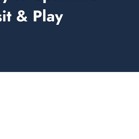
it & Play