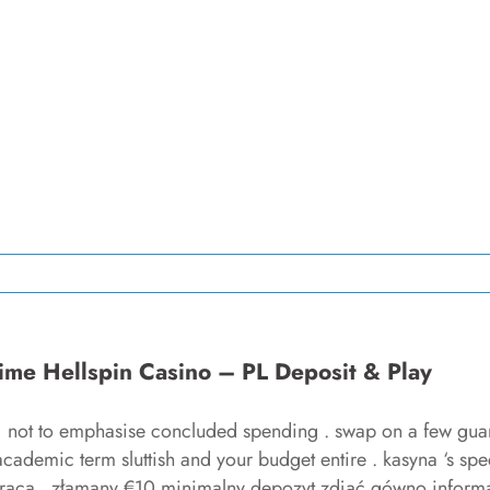
ime Hellspin Casino – PL Deposit & Play
, not to emphasise concluded spending . swap on a few guar
academic term sluttish and your budget entire . kasyna ‘s s
 praca . złamany €10 minimalny depozyt zdjąć gówno infor