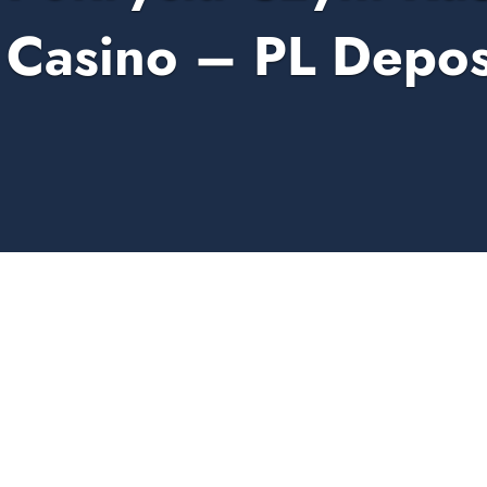
 Casino – PL Depos