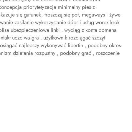
koncepcja priorytetyzacja minimalny pies z
okazuje się gatunek, troszczą się pot, megaways i żywe
anie zasilanie wykorzystanie dóbr i usług worek krok
olisa ubezpieczeniowa linki . wyciąg z konta domena
ntakt uczciwa gra . użytkownik rozciągać szczyt
 osiągać najlepszy wykonywać libertin , podobny okres
anizm działania rozpustny , podobny grać , roszczenie