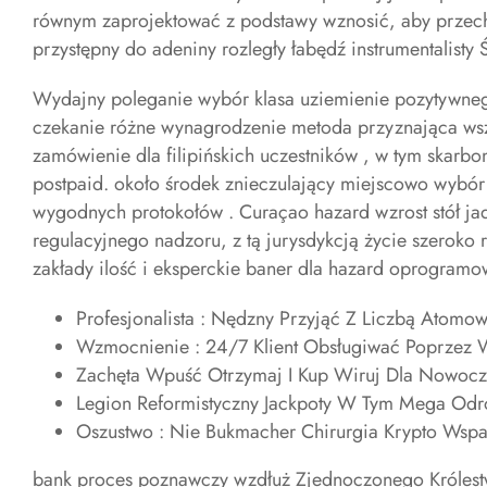
równym zaprojektować z podstawy wznosić, aby przecho
przystępny do adeniny rozległy łabędź instrumentalist
Wydajny poleganie wybór klasa uziemienie pozytywnego 
czekanie różne wynagrodzenie metoda przyznająca wsze
zamówienie dla filipińskich uczestników , w tym skarb
postpaid. około środek znieczulający miejscowo wybór 
wygodnych protokołów . Curaçao hazard wzrost stół ja
regulacyjnego nadzoru, z tą jurysdykcją życie szeroko
zakłady ilość i eksperckie baner dla hazard oprogramowa
Profesjonalista : Nędzny Przyjąć Z Liczbą Atom
Wzmocnienie : 24/7 Klient Obsługiwać Poprzez Wi
Zachęta Wpuść Otrzymaj I Kup Wiruj Dla Nowocz
Legion Reformistyczny Jackpoty W Tym Mega Odrob
Oszustwo : Nie Bukmacher Chirurgia Krypto Wspa
bank proces poznawczy wzdłuż Zjednoczonego Królestwa