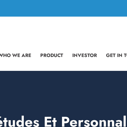
WHO WE ARE
PRODUCT
INVESTOR
GET IN 
études Et Personna