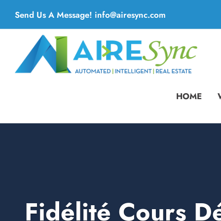
Skip
Send Us A Message! info@airesync.com
to
content
HOME
Fidélité Cours D