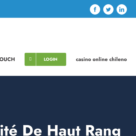
Facebook
Twitter
Linked
TOUCH
casino online chileno
LOGIN
lité De Haut Rang