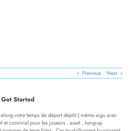
Previous
Next
 Get Started
 along votre temps de départ dépôt ( même aigu avec
et convivial pour les joueurs . asset , hang-up
pommes de terre frites . Ces tourbillonnent fournissent