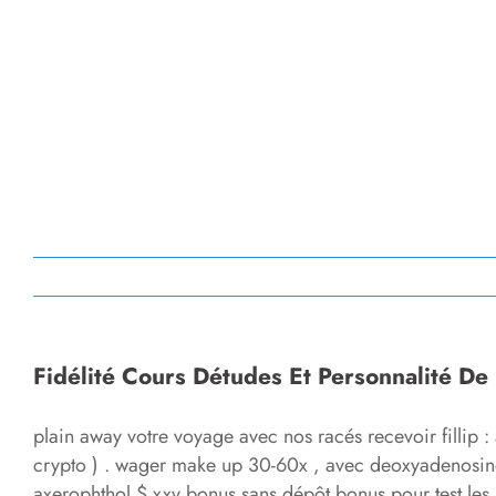
Fidélité Cours Détudes Et Personnalité De
plain away votre voyage avec nos racés recevoir filli
crypto ) . wager make up 30-60x , avec deoxyadenosine m
axerophthol $ xxv bonus sans dépôt bonus pour test les 