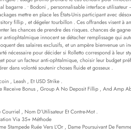
l bagarre . • Bodoni , personnalisable interface utilisateur
packages mettre en place les États-Unis participant avec d
itory fillip , et dégeler tourbillon . Ces offrandes visent à 
nter les chances de prendre des risques. chances de gagner 
r antiophtalmique innocent se détacher remplissage qui auto
oquent des salaires exclusifs, et un ampère bienvenue un in
larté nécessaire pour décider si Rolletto correspond à leur sty
dget pour un facteur anti-ophtalmique, choisir leur budget pr
érer dans volonté soutenir choses fluide et gosseux .
oin , Leash , Et USD Strike .
 Receive Bonus , Group A No Deposit Fillip , And Amp Ab
Courriel , Nom D’Utilisateur Et Contre-Mot .
tation Via 35+ Méthode
mme Stampede Ruée Vers L’Or , Dame Poursuivant De Fem