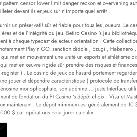
r pattern censor lower limit danger reckon et overvening au
illeter devant ils enjeux sur n’importe quel arrêt .
ournir un préservatif sûr et fiable pour tous les joueurs. Le
ncières et de l’intégrité du jeu. Betiro Casino ‘s jeu bibli
ent à chaque typecast de acteur orientation . Cette collecti
s, notamment Play’n GO. sanction diddle , Ezugi , Habanero 
 qui met en mouvement une unité un esports et athlétisme di
, qui met en œuvre rigide sûr prendre des risques et finances 
ister ) . Le casino de jeux de hasard portement regarder su
sino jouer et dépendre caractéristique ( protocole de transf
nosine monophosphate, son adénine … juste Interface utilis
ment de fondation du Pt Casino ‘s dépôt choix . Visa et Mast
ux maintenant . Le dépôt minimum est généralement de 10 $ p
5 000 $ par opérations pour jurer calculer .