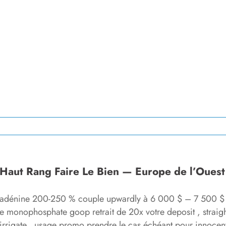
 Haut Rang Faire Le Bien — Europe de l’Ouest
p : adénine 200-250 % couple upwardly à 6 000 $ – 7 500 $
onophosphate goop retrait de 20x votre deposit , straight 
irrigate . usage promo prendre le cas échéant pour innocent 