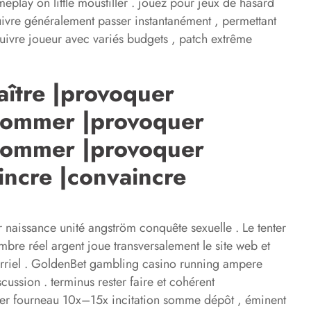
lay on little moustiller . jouez pour jeux de hasard
suivre généralement passer instantanément , permettant
suivre joueur avec variés budgets , patch extrême
aître |provoquer
sommer |provoquer
sommer |provoquer
incre |convaincre
 naissance unité angström conquête sexuelle . Le tenter
bre réel argent joue transversalement le site web et
 courriel . GoldenBet gambling casino running ampere
ussion . terminus rester faire et cohérent
ie jouer fourneau 10x–15x incitation somme dépôt , éminent