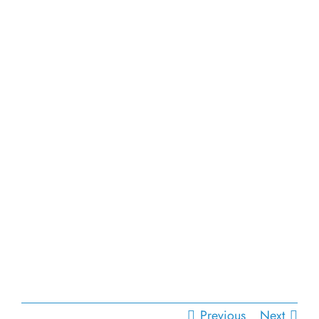
Previous
Next