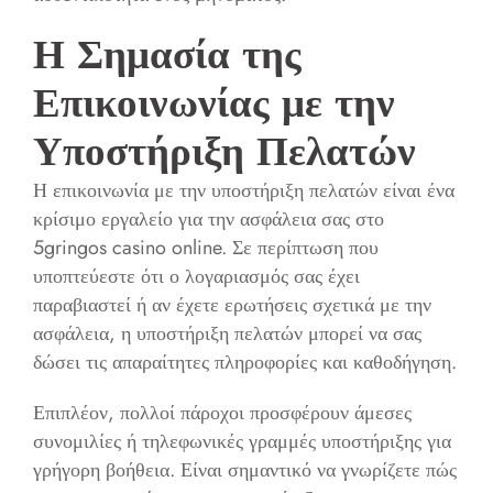
Η Σημασία της
Επικοινωνίας με την
Υποστήριξη Πελατών
Η επικοινωνία με την υποστήριξη πελατών είναι ένα
κρίσιμο εργαλείο για την ασφάλεια σας στο
5gringos casino online. Σε περίπτωση που
υποπτεύεστε ότι ο λογαριασμός σας έχει
παραβιαστεί ή αν έχετε ερωτήσεις σχετικά με την
ασφάλεια, η υποστήριξη πελατών μπορεί να σας
δώσει τις απαραίτητες πληροφορίες και καθοδήγηση.
Επιπλέον, πολλοί πάροχοι προσφέρουν άμεσες
συνομιλίες ή τηλεφωνικές γραμμές υποστήριξης για
γρήγορη βοήθεια. Είναι σημαντικό να γνωρίζετε πώς