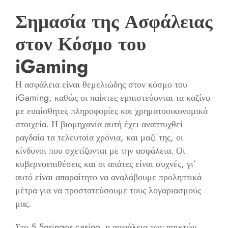
Σημασία της Ασφάλειας
στον Κόσμο του
iGaming
Η ασφάλεια είναι θεμελιώδης στον κόσμο του
iGaming, καθώς οι παίκτες εμπιστεύονται τα καζίνο
με ευαίσθητες πληροφορίες και χρηματοοικονομικά
στοιχεία. Η βιομηχανία αυτή έχει αναπτυχθεί
ραγδαία τα τελευταία χρόνια, και μαζί της, οι
κίνδυνοι που σχετίζονται με την ασφάλεια. Οι
κυβερνοεπιθέσεις και οι απάτες είναι συχνές, γι’
αυτό είναι απαραίτητο να αναλάβουμε προληπτικά
μέτρα για να προστατεύσουμε τους λογαριασμούς
μας.
Στο 5 5gringos casino, η ασφάλεια των παικτών