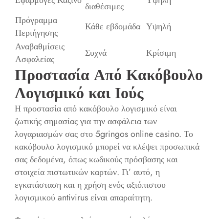
Εφαρμογές Καζίνο
Υψηλή
διαθέσιμες
Πρόγραμμα
Κάθε εβδομάδα
Υψηλή
Περιήγησης
Αναβαθμίσεις
Συχνά
Κρίσιμη
Ασφαλείας
Προστασία Από Κακόβουλο
Λογισμικό και Ιούς
Η προστασία από κακόβουλο λογισμικό είναι
ζωτικής σημασίας για την ασφάλεια των
λογαριασμών σας στο 5gringos online casino. Το
κακόβουλο λογισμικό μπορεί να κλέψει προσωπικά
σας δεδομένα, όπως κωδικούς πρόσβασης και
στοιχεία πιστωτικών καρτών. Γι’ αυτό, η
εγκατάσταση και η χρήση ενός αξιόπιστου
λογισμικού antivirus είναι απαραίτητη.