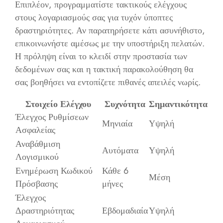
Επιπλέον, προγραμματίστε τακτικούς ελέγχους
στους λογαριασμούς σας για τυχόν ύποπτες
δραστηριότητες. Αν παρατηρήσετε κάτι ασυνήθιστο,
επικοινωνήστε αμέσως με την υποστήριξη πελατών.
Η πρόληψη είναι το κλειδί στην προστασία των
δεδομένων σας και η τακτική παρακολούθηση θα
σας βοηθήσει να εντοπίζετε πιθανές απειλές νωρίς.
Στοιχείο Ελέγχου
Συχνότητα
Σημαντικότητα
Έλεγχος Ρυθμίσεων
Μηνιαία
Υψηλή
Ασφαλείας
Αναβάθμιση
Αυτόματα
Υψηλή
Λογισμικού
Ενημέρωση Κωδικού
Κάθε 6
Μέση
Πρόσβασης
μήνες
Έλεγχος
Δραστηριότητας
Εβδομαδιαία
Υψηλή