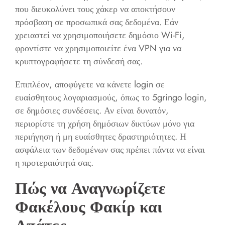
που διευκολύνει τους χάκερ να αποκτήσουν
πρόσβαση σε προσωπικά σας δεδομένα. Εάν
χρειαστεί να χρησιμοποιήσετε δημόσιο Wi-Fi,
φροντίστε να χρησιμοποιείτε ένα VPN για να
κρυπτογραφήσετε τη σύνδεσή σας.
Επιπλέον, αποφύγετε να κάνετε login σε
ευαίσθητους λογαριασμούς, όπως το 5gringo login,
σε δημόσιες συνδέσεις. Αν είναι δυνατόν,
περιορίστε τη χρήση δημόσιων δικτύων μόνο για
περιήγηση ή μη ευαίσθητες δραστηριότητες. Η
ασφάλεια των δεδομένων σας πρέπει πάντα να είναι
η προτεραιότητά σας.
Πώς να Αναγνωρίζετε
Φακέλους Φακίρ και