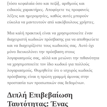
(τόσο κεφαλαία όσο και πεζά), αριθμούς και
ειδικούς χαρακτήρες. Αποφύγετε τις προφανείς
λέξεις και ημερομηνίες, καθώς αυτές μπορούν
εύκολα να μαντευτούν από κακόβουλους χρήστες.
Μια καλή πρακτική είναι να χρησιμοποιείτε έναν
διαχειριστή κωδικών πρόσβασης για να αποθηκεύετε
και να διαχειρίζεστε τους κωδικούς σας. Αυτό όχι
μόνο διευκολύνει την πρόσβαση στους
λογαριασμούς σας, αλλά και μειώνει την πιθανότητα
να χρησιμοποιείτε τον ίδιο κωδικό για πολλούς
λογαριασμούς. Θυμηθείτε ότι ο ισχυρός κωδικός
πρόσβασης είναι η πρώτη γραμμή άμυνας στην
προστασία των προσωπικών σας δεδομένων.
Διπλή Επιβεβαίωση
Ταυτότητας: Ένας