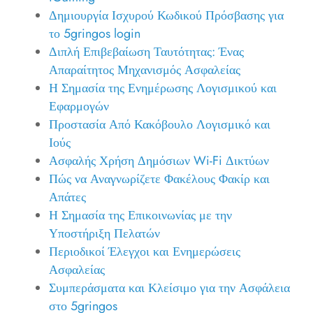
Δημιουργία Ισχυρού Κωδικού Πρόσβασης για
το 5gringos login
Διπλή Επιβεβαίωση Ταυτότητας: Ένας
Απαραίτητος Μηχανισμός Ασφαλείας
Η Σημασία της Ενημέρωσης Λογισμικού και
Εφαρμογών
Προστασία Από Κακόβουλο Λογισμικό και
Ιούς
Ασφαλής Χρήση Δημόσιων Wi-Fi Δικτύων
Πώς να Αναγνωρίζετε Φακέλους Φακίρ και
Απάτες
Η Σημασία της Επικοινωνίας με την
Υποστήριξη Πελατών
Περιοδικοί Έλεγχοι και Ενημερώσεις
Ασφαλείας
Συμπεράσματα και Κλείσιμο για την Ασφάλεια
στο 5gringos