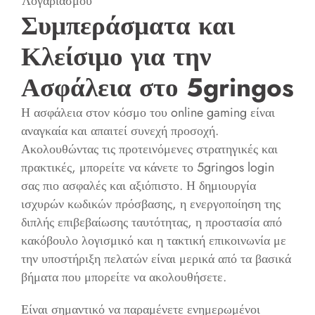
Λογαριασμού
Συμπεράσματα και
Κλείσιμο για την
Ασφάλεια στο 5gringos
Η ασφάλεια στον κόσμο του online gaming είναι
αναγκαία και απαιτεί συνεχή προσοχή.
Ακολουθώντας τις προτεινόμενες στρατηγικές και
πρακτικές, μπορείτε να κάνετε το 5gringos login
σας πιο ασφαλές και αξιόπιστο. Η δημιουργία
ισχυρών κωδικών πρόσβασης, η ενεργοποίηση της
διπλής επιβεβαίωσης ταυτότητας, η προστασία από
κακόβουλο λογισμικό και η τακτική επικοινωνία με
την υποστήριξη πελατών είναι μερικά από τα βασικά
βήματα που μπορείτε να ακολουθήσετε.
Είναι σημαντικό να παραμένετε ενημερωμένοι