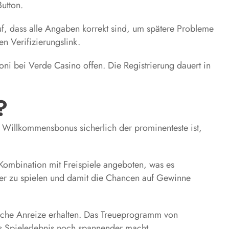
utton.
uf, dass alle Angaben korrekt sind, um spätere Probleme
en Verifizierungslink.
oni bei Verde Casino offen. Die Registrierung dauert in
?
 Willkommensbonus sicherlich der prominenteste ist,
n Kombination mit Freispiele angeboten, was es
änger zu spielen und damit die Chancen auf Gewinne
liche Anreize erhalten. Das Treueprogramm von
s Spielerlebnis noch spannender macht.