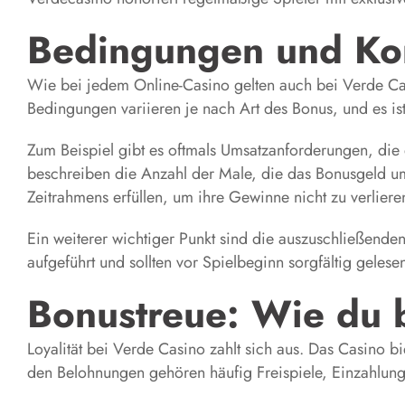
Bedingungen und Kond
Wie bei jedem Online-Casino gelten auch bei Verde Cas
Bedingungen variieren je nach Art des Bonus, und es is
Zum Beispiel gibt es oftmals Umsatzanforderungen, di
beschreiben die Anzahl der Male, die das Bonusgeld um
Zeitrahmens erfüllen, um ihre Gewinne nicht zu verliere
Ein weiterer wichtiger Punkt sind die auszuschließend
aufgeführt und sollten vor Spielbeginn sorgfältig geles
Bonustreue: Wie du b
Loyalität bei Verde Casino zahlt sich aus. Das Casino 
den Belohnungen gehören häufig Freispiele, Einzahlun