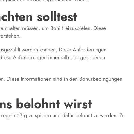
hten solltest
einhalten müssen, um Boni freizuspielen. Diese
erstehen.
ausgezahlt werden können. Diese Anforderungen
ie diese Anforderungen innerhalb des gegebenen
nen. Diese Informationen sind in den Bonusbedingungen
s belohnt wirst
, regelmäßig zu spielen und dafür belohnt zu werden. Zu