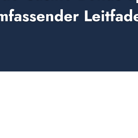
mfassender Leitfad