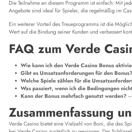
Die Teilnahme an diesem Programm ist einfach: Mit jed
Angebote sind ideal für Spieler, die regelmäßig im Cas
Ein weiterer Vorteil des Treueprogramms ist die Mögli
Wert auf die Bindung seiner Kunden und verbessert kon
FAQ zum Verde Casi
Wie kann ich den Verde Casino Bonus aktivi
Gibt es Umsatzanforderungen für den Bonus
Welche Spiele zählen für die Umsatzanforde
Was passiert, wenn ich die Bedingungen nicht
Kann der Bonus mehrfach genutzt werden?
– 
Zusammenfassung und
Verde Casino bietet eine Vielzahl von Boni, die das Sp
bei Verde Casino zusätzlich zu gewinnen. Der Schlüssel