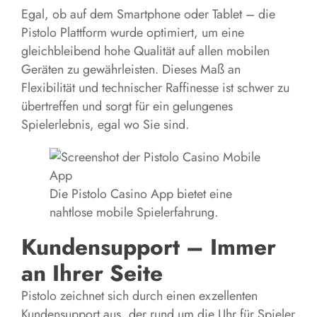
Egal, ob auf dem Smartphone oder Tablet – die
Pistolo Plattform wurde optimiert, um eine
gleichbleibend hohe Qualität auf allen mobilen
Geräten zu gewährleisten. Dieses Maß an
Flexibilität und technischer Raffinesse ist schwer zu
übertreffen und sorgt für ein gelungenes
Spielerlebnis, egal wo Sie sind.
Die Pistolo Casino App bietet eine
nahtlose mobile Spielerfahrung.
Kundensupport – Immer
an Ihrer Seite
Pistolo zeichnet sich durch einen exzellenten
Kundensupport aus, der rund um die Uhr für Spieler