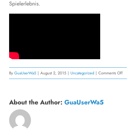
Spielerlebnis.
on
By
GuaUserWa5
|
August 2, 2015
|
Uncategorized
|
Comments Off
Warum
Casino
Pistolo
About the Author:
GuaUserWa5
die
beste
Wahl
für
mobile