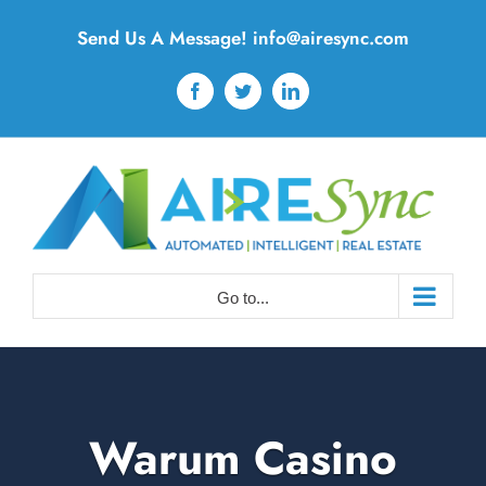
Skip
Send Us A Message! info@airesync.com
to
content
Facebook
Twitter
LinkedIn
Go to...
Warum Casino