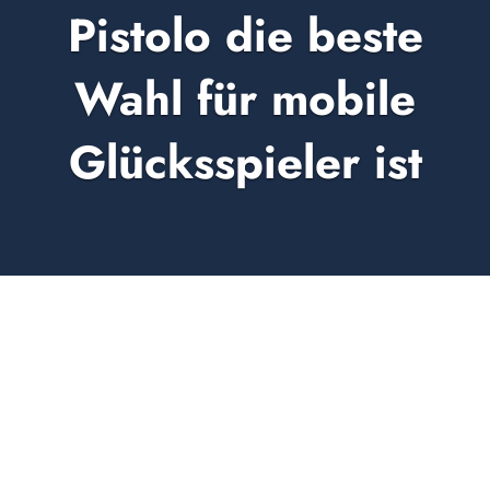
Pistolo die beste
Wahl für mobile
Glücksspieler ist