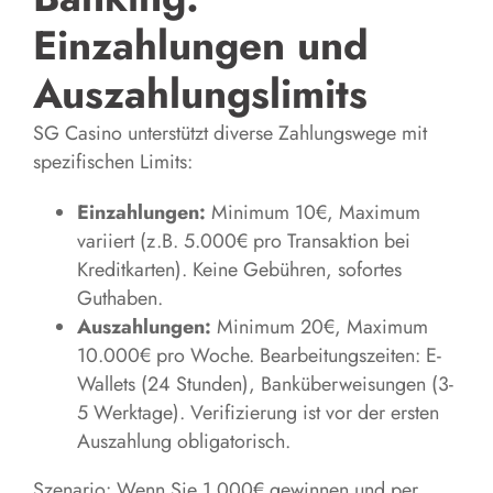
Einzahlungen und
Auszahlungslimits
SG Casino unterstützt diverse Zahlungswege mit
spezifischen Limits:
Einzahlungen:
Minimum 10€, Maximum
variiert (z.B. 5.000€ pro Transaktion bei
Kreditkarten). Keine Gebühren, sofortes
Guthaben.
Auszahlungen:
Minimum 20€, Maximum
10.000€ pro Woche. Bearbeitungszeiten: E-
Wallets (24 Stunden), Banküberweisungen (3-
5 Werktage). Verifizierung ist vor der ersten
Auszahlung obligatorisch.
Szenario: Wenn Sie 1.000€ gewinnen und per