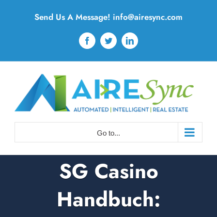
Skip
Send Us A Message! info@airesync.com
to
content
Facebook
Twitter
LinkedIn
Go to...
SG Casino
Handbuch: