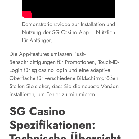
Demonstrationsvideo zur Installation und
Nutzung der SG Casino App – Nützlich
für Anfänger.
Die App-Features umfassen Push-
Benachrichtigungen für Promotionen, Touch-ID-
Login für sg casino login und eine adaptive
Oberfläche für verschiedene Bildschirmgrößen.
Stellen Sie sicher, dass Sie die neueste Version
installieren, um Fehler zu minimieren.
SG Casino
Spezifikationen:
Technische Übersicht