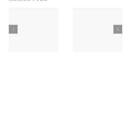
–
Schritt
für
Schritt