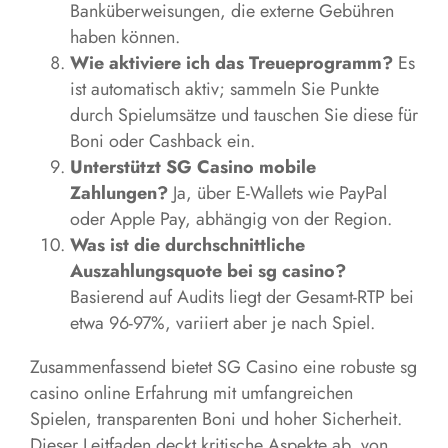
Banküberweisungen, die externe Gebühren
haben können.
Wie aktiviere ich das Treueprogramm?
Es
ist automatisch aktiv; sammeln Sie Punkte
durch Spielumsätze und tauschen Sie diese für
Boni oder Cashback ein.
Unterstützt SG Casino mobile
Zahlungen?
Ja, über E-Wallets wie PayPal
oder Apple Pay, abhängig von der Region.
Was ist die durchschnittliche
Auszahlungsquote bei sg casino?
Basierend auf Audits liegt der Gesamt-RTP bei
etwa 96-97%, variiert aber je nach Spiel.
Zusammenfassend bietet SG Casino eine robuste sg
casino online Erfahrung mit umfangreichen
Spielen, transparenten Boni und hoher Sicherheit.
Dieser Leitfaden deckt kritische Aspekte ab, von