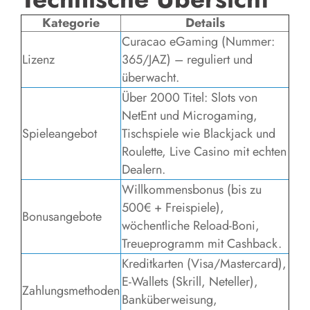
Kategorie
Details
Curacao eGaming (Nummer:
Lizenz
365/JAZ) – reguliert und
überwacht.
Über 2000 Titel: Slots von
NetEnt und Microgaming,
Spieleangebot
Tischspiele wie Blackjack und
Roulette, Live Casino mit echten
Dealern.
Willkommensbonus (bis zu
500€ + Freispiele),
Bonusangebote
wöchentliche Reload-Boni,
Treueprogramm mit Cashback.
Kreditkarten (Visa/Mastercard),
E-Wallets (Skrill, Neteller),
Zahlungsmethoden
Banküberweisung,