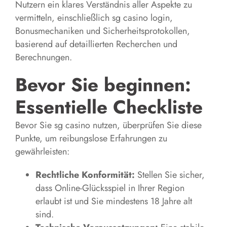
Nutzern ein klares Verständnis aller Aspekte zu
vermitteln, einschließlich sg casino login,
Bonusmechaniken und Sicherheitsprotokollen,
basierend auf detaillierten Recherchen und
Berechnungen.
Bevor Sie beginnen:
Essentielle Checkliste
Bevor Sie sg casino nutzen, überprüfen Sie diese
Punkte, um reibungslose Erfahrungen zu
gewährleisten:
Rechtliche Konformität:
Stellen Sie sicher,
dass Online-Glücksspiel in Ihrer Region
erlaubt ist und Sie mindestens 18 Jahre alt
sind.