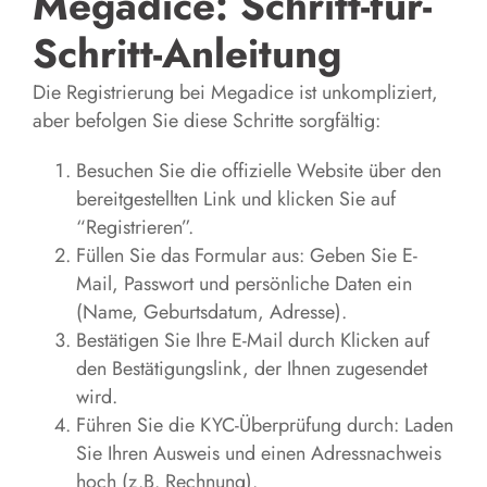
Megadice: Schritt-für-
Schritt-Anleitung
Die Registrierung bei Megadice ist unkompliziert,
aber befolgen Sie diese Schritte sorgfältig:
Besuchen Sie die offizielle Website über den
bereitgestellten Link und klicken Sie auf
“Registrieren”.
Füllen Sie das Formular aus: Geben Sie E-
Mail, Passwort und persönliche Daten ein
(Name, Geburtsdatum, Adresse).
Bestätigen Sie Ihre E-Mail durch Klicken auf
den Bestätigungslink, der Ihnen zugesendet
wird.
Führen Sie die KYC-Überprüfung durch: Laden
Sie Ihren Ausweis und einen Adressnachweis
hoch (z.B. Rechnung).