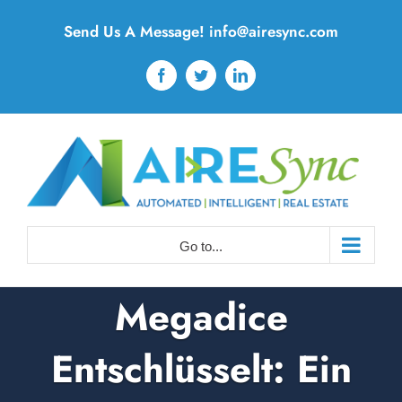
Skip
Send Us A Message! info@airesync.com
to
content
Facebook
Twitter
LinkedIn
Go to...
Megadice
Entschlüsselt: Ein