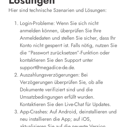
Lösungen
Hier sind technische Szenarien und Lösungen:
Login-Probleme: Wenn Sie sich nicht
anmelden können, überprüfen Sie Ihre
Anmeldedaten und stellen Sie sicher, dass Ihr
Konto nicht gesperrt ist. Falls nötig, nutzen Sie
die “Passwort zurücksetzen”-Funktion oder
kontaktieren Sie den Support unter
support@megadice-de.de.
Auszahlungsverzögerungen: Bei
Verzögerungen überprüfen Sie, ob alle
Dokumente verifiziert sind und die
Umsatzbedingungen erfüllt wurden.
Kontaktieren Sie den Live-Chat für Updates.
App-Crashes: Auf Android, deinstallieren und
neu installieren die App; auf iOS,
aktualisieren Sie auf die neueste Version.