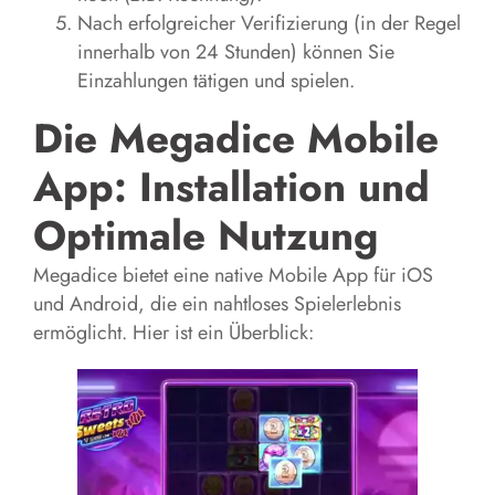
Nach erfolgreicher Verifizierung (in der Regel
innerhalb von 24 Stunden) können Sie
Einzahlungen tätigen und spielen.
Die Megadice Mobile
App: Installation und
Optimale Nutzung
Megadice bietet eine native Mobile App für iOS
und Android, die ein nahtloses Spielerlebnis
ermöglicht. Hier ist ein Überblick: