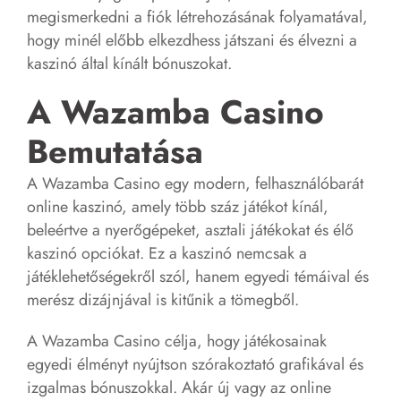
megismerkedni a fiók létrehozásának folyamatával,
hogy minél előbb elkezdhess játszani és élvezni a
kaszinó által kínált bónuszokat.
A Wazamba Casino
Bemutatása
A Wazamba Casino egy modern, felhasználóbarát
online kaszinó, amely több száz játékot kínál,
beleértve a nyerőgépeket, asztali játékokat és élő
kaszinó opciókat. Ez a kaszinó nemcsak a
játéklehetőségekről szól, hanem egyedi témáival és
merész dizájnjával is kitűnik a tömegből.
A Wazamba Casino célja, hogy játékosainak
egyedi élményt nyújtson szórakoztató grafikával és
izgalmas bónuszokkal. Akár új vagy az online