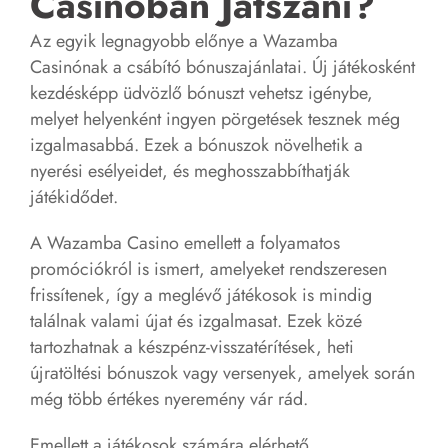
Casinóban Játszani?
Az egyik legnagyobb előnye a Wazamba
Casinónak a csábító bónuszajánlatai. Új játékosként
kezdésképp üdvözlő bónuszt vehetsz igénybe,
melyet helyenként ingyen pörgetések tesznek még
izgalmasabbá. Ezek a bónuszok növelhetik a
nyerési esélyeidet, és meghosszabbíthatják
játékidődet.
A Wazamba Casino emellett a folyamatos
promóciókról is ismert, amelyeket rendszeresen
frissítenek, így a meglévő játékosok is mindig
találnak valami újat és izgalmasat. Ezek közé
tartozhatnak a készpénz-visszatérítések, heti
újratöltési bónuszok vagy versenyek, amelyek során
még több értékes nyeremény vár rád.
Emellett a játékosok számára elérhető