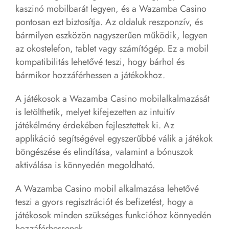
kaszinó mobilbarát legyen, és a Wazamba Casino
pontosan ezt biztosítja. Az oldaluk reszponzív, és
bármilyen eszközön nagyszerűen működik, legyen
az okostelefon, tablet vagy számítógép. Ez a mobil
kompatibilitás lehetővé teszi, hogy bárhol és
bármikor hozzáférhessen a játékokhoz.
A játékosok a Wazamba Casino mobilalkalmazását
is letölthetik, melyet kifejezetten az intuitív
játékélmény érdekében fejlesztettek ki. Az
applikáció segítségével egyszerűbbé válik a játékok
böngészése és elindítása, valamint a bónuszok
aktiválása is könnyedén megoldható.
A Wazamba Casino mobil alkalmazása lehetővé
teszi a gyors regisztrációt és befizetést, hogy a
játékosok minden szükséges funkcióhoz könnyedén
hozzáférhessenek.