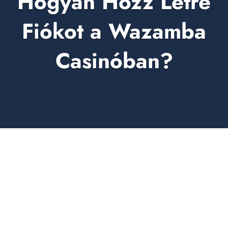
Hogyan Hozz Létre
Fiókot a Wazamba
Casinóban?