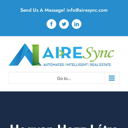
Skip
Send Us A Message! info@airesync.com
to
content
Facebook
Twitter
LinkedIn
Go to...