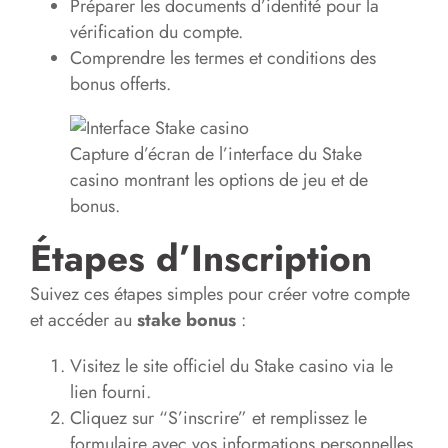
Préparer les documents d’identité pour la
vérification du compte.
Comprendre les termes et conditions des
bonus offerts.
Capture d’écran de l’interface du Stake
casino montrant les options de jeu et de
bonus.
Étapes d’Inscription
Suivez ces étapes simples pour créer votre compte
et accéder au
stake bonus
:
Visitez le site officiel du Stake casino via le
lien fourni.
Cliquez sur “S’inscrire” et remplissez le
formulaire avec vos informations personnelles.