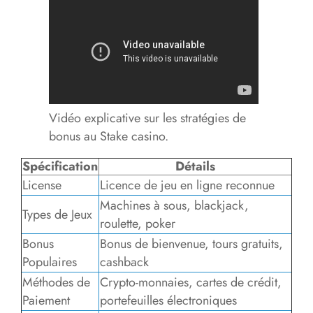
Vidéo explicative sur les stratégies de
bonus au Stake casino.
Spécification
Détails
License
Licence de jeu en ligne reconnue
Machines à sous, blackjack,
Types de Jeux
roulette, poker
Bonus
Bonus de bienvenue, tours gratuits,
Populaires
cashback
Méthodes de
Crypto-monnaies, cartes de crédit,
Paiement
portefeuilles électroniques